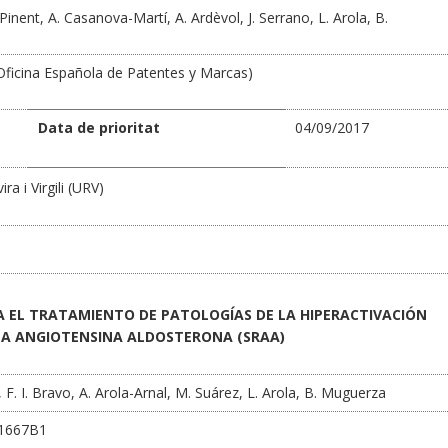
 Pinent, A. Casanova-Martí, A. Ardèvol, J. Serrano, L. Arola, B.
ficina Española de Patentes y Marcas)
Data de prioritat
04/09/2017
ra i Virgili (URV)
A EL TRATAMIENTO DE PATOLOGÍAS DE LA HIPERACTIVACIÓN
NA ANGIOTENSINA ALDOSTERONA (SRAA)
 F. I. Bravo, A. Arola-Arnal, M. Suárez, L. Arola, B. Muguerza
11667B1