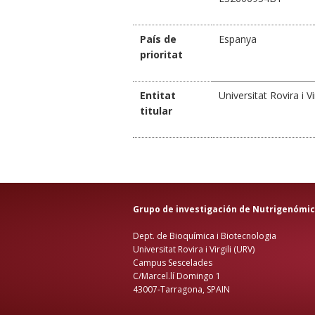
País de
Espanya
prioritat
Entitat
Universitat Rovira i Vi
titular
Grupo de investigación de Nutrigenómi
Dept. de Bioquímica i Biotecnologia
Universitat Rovira i Virgili (URV)
Campus Sescelades
C/Marcel.lí Domingo 1
43007-Tarragona, SPAIN