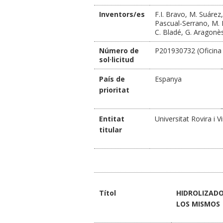
Inventors/es
F.I. Bravo, M. Suárez,
Pascual-Serrano, M. I
C. Bladé, G. Aragonè
Número de
P201930732 (Oficina
sol·licitud
País de
Espanya
prioritat
Entitat
Universitat Rovira i Vi
titular
Títol
HIDROLIZADO
LOS MISMOS