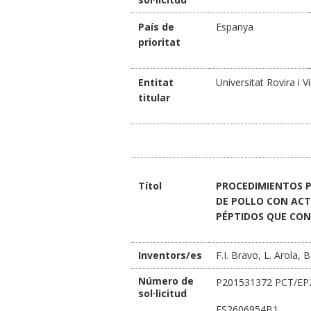
País de
Espanya
prioritat
Entitat
Universitat Rovira i Vi
titular
Títol
PROCEDIMIENTOS P
DE POLLO CON ACT
PÉPTIDOS QUE CON
Inventors/es
F.I. Bravo, L. Arola,
Número de
P201531372 PCT/EP
sol·licitud
ES2606954B1