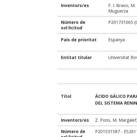
Inventors/es
F. I. Bravo, M.
Muguerza
Número de
P201731065 (O
sol·licitud
País de prioritat
Espanya
Entitat titular
Universitat Rovi
Títol
ÁCIDO GÁLICO PAR
DEL SISTEMA RENI
Inventors/es
Z. Pons, M. Margalef,
Número de
P201531587 - ES26
sol·licitud